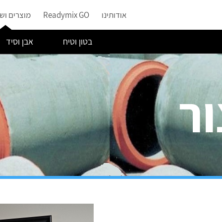
אודותינו
Readymix GO
מוצרים ושי
בטון וטיח
אבן וסיד
ור