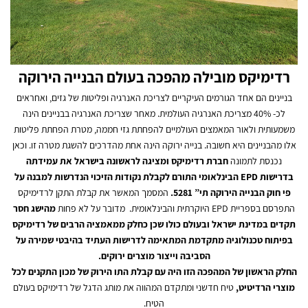
רדימיקס מובילה מהפכה בעולם הבנייה הירוקה
בניינים הם אחד הגורמים העיקריים לצריכת האנרגיה ופליטות של גזים, ואחראים
לכ- 40% מצריכת האנרגיה העולמית. מאחר שצריכת האנרגיה בבניינים הינה
משמעותית ולאור המאמצים העולמיים להפחתת גזי חממה, מטרת הפחתת פליטות
אלו מהבניינים היא חשובה. בנייה ירוקה הינה אחת מהדרכים להשגת מטרה זו. וכאן
נכנסת לתמונה
חברת רדימיקס ומציגה לראשונה בישראל את עמידתה
בדרישות EPD הבינלאומי התורם לקבלת נקודות הזיכוי הנדרשות למבנה על
פי חוק הבנייה הירוקה תי” 5281.
המסמך המאשר את קבלת התקן לרדימיקס
התפרסם בספריית EPD היוקרתית והבינלאומית. מדובר על לא פחות
מהישג חסר
תקדים במדינת ישראל ובעולם כולו שכן כחלק ממאמציה הרבים של רדימיקס
בפיתוח טכנולוגיה מתקדמת המתאימה לדרישות העתיד בהיבטי שמירה על
הסביבה וייצור מוצרים ירוקים.
החלק הראשון של המהפכה הזו היה עם קבלת התו הירוק של מכון התקנים לכל
מוצרי הרדיטיט,
טיח חדשני ומתקדם המהווה את מותג הדגל של רדימיקס בעולם
הטיח.