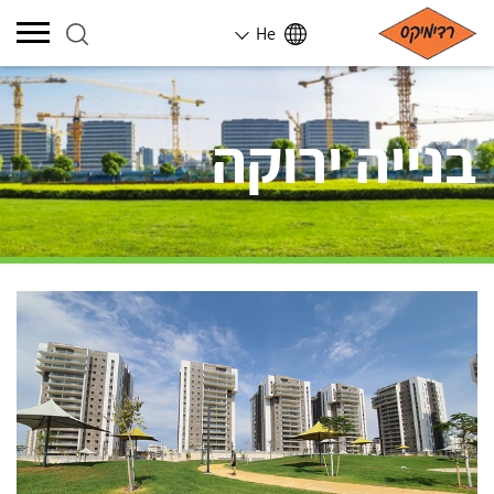
He
בנייה ירוקה