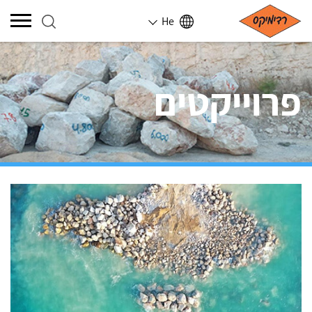
He
פרוייקטים