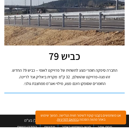
כביש 79
החברה סיפקה חומרי מצע לתשתית של פרוייקט לאומי – כביש 79 החדש.
זהו מגה-פרוייקט שהושלם, 32 ק"מ מקרית ביאליק ועד לריינה.
החומרים שסופקו הינם: מצע, מילוי ואגו״מ ממחצבת גולני.
אנו משתמשים בקבצי קוקיז לשיפור חווית הגלישה. המשך שימוש
באתר מהווה הסכמה
בהתאם למדיניות
.
©️ כל הזכויות שמורות לתעשיות רדימיקס (ישראל) בע"מ
מפת אתר
תנאי השימוש באתר
מדיניות
הסדרי נגישות